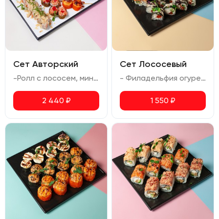
Сет Авторский
Сет Лососевый
-Ролл с лососем, миндалем и ореховым соусом (сливочный сыр, авокадо, лосось, огурец, миндаль, ореховый соус) -Запеченный ролл Осака (креветка, сливочный сыр, авокадо, соус спайси, икра масаго, соус для запекания, соус унаги) -Запеченный ролл Мариока (креветка тигровая, лосось, сливочный сыр, соус унаги) -Темпура ролл с лососем (лосось, сливочный сыр, огурец, икра масаго, соус спайси, соус терияки)
- Филадельфия огурец (лосось, сливочный сыр, огурец, икра масаго) - Тар-тар лосось (лосось, авокадо, сыр сливочный, омлет, соус спайси) - Ролл с лососем (сливочный сыр, лосось, огурец)
2 440
₽
1 550
₽