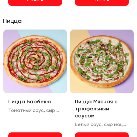
Пицца
Пицца Барбекю
Пицца Мясная с
трюфельным
Томатный соус, сыр моцарелла, курица копченая, бекон, лук маринованный, помидор, халапеньо, соус барбекю, руккола
соусом
Белый соус, сыр моцарелла, бекон, свиной окорок, шампиньоны, томаты вяленые, соус сливочно-трюфельный, руккола