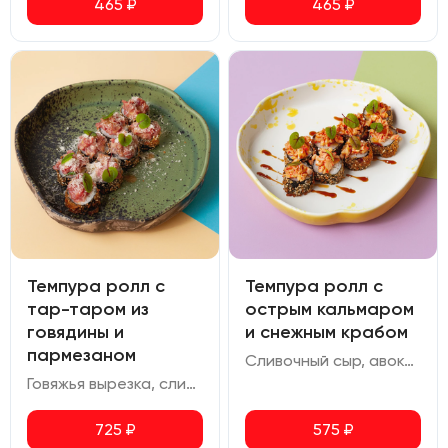
465
₽
465
₽
Темпура ролл с
Темпура ролл с
тар-таром из
острым кальмаром
говядины и
и снежным крабом
пармезаном
Сливочный сыр, авокадо, снежный краб, соус спайси, кальмар, икра масаго, перец чили, соус мисо с добавлением меда, соус терияки
Говяжья вырезка, сливочный сыр, авокадо, трюфельный дрессинг, лук зеленый, пармезан
725
₽
575
₽