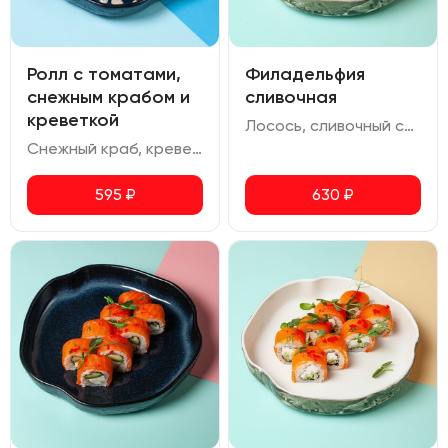
Ролл с томатами,
Филадельфия
снежным крабом и
сливочная
креветкой
Лосось, сливочный сыр, икра масаго
Снежный краб, креветка, помидор черри, сливочный сыр, фисташка, соус спайси, соус шрирача, соус ореховый
595
₽
630
₽