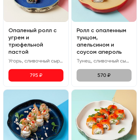
Опаленый ролл с
Ролл с опаленным
угрем и
тунцом,
трюфельной
апельсином и
пастой
соусом апероль
Угорь, сливочный сыр, трюфельная паста, авокадо, соус черный перец, соус унаги, икра масаго
Тунец, сливочный сыр, апельсин, икра масаго, соус апероль, фисташка.
795
₽
570
₽