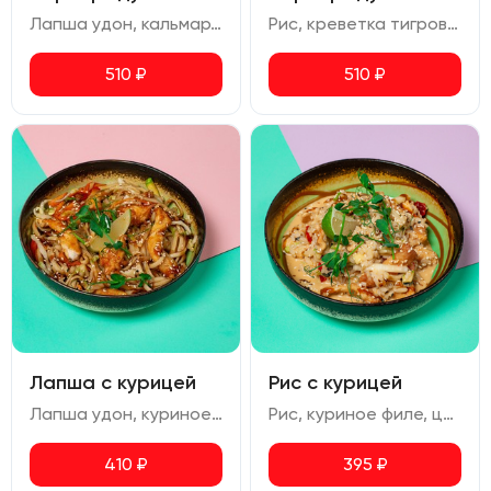
Лапша удон, кальмар, креветка тигровая, перец болгарский, цукини, морковь, пекинская капуста, лук зеленый.
Рис, креветка тигровая, кальмар, перец болгарский, цукини, пекинская капуста, соус карри, лук зеленый.
510
₽
510
₽
Лапша с курицей
Рис с курицей
Лапша удон, куриное филе, морковь, болгарский перец, цукини, пекинская капуста, лук зеленый.
Рис, куриное филе, цукини, перец болгарский, пекинская капуста, лайм, соус карри, лук зеленый
410
₽
395
₽