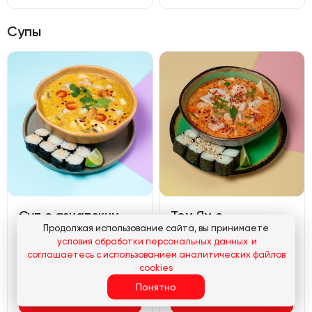
Супы
Суп с азиатским
Том Ям с
Продолжая использование сайта, вы принимаете
песто, креветками
морепродуктами
условия обработки персональных данных
и
и форелью
Креветка тигровая, кальмар, паста Том-Ям, кокосовое молоко, шампиньоны, помидоры черри, сливки, кинза, лайм. Подается с панмаком
соглашаетесь с использованием аналитических файлов
Креветка тигровая, лосось, азиатский песто, кокосовое молоко, шампиньоны, помидоры черри, кинза, лайм. Подается с панмаком
cookies
Понятно
715
₽
650
₽