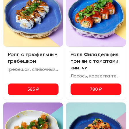
Ролл с трюфельным
Ролл Филадельфия
гребешком
том ям с томатами
ким-чи
Гребешок, сливочный сыр, авокадо, омлет, сливочно-трюфельный соус, соус терияки, шампиньоны, зеленый лук
Лосось, креветка темпура, сливочный сыр том ям, огурец, томаты ким чи, соус терияки, кунжут, кинза
585
₽
780
₽