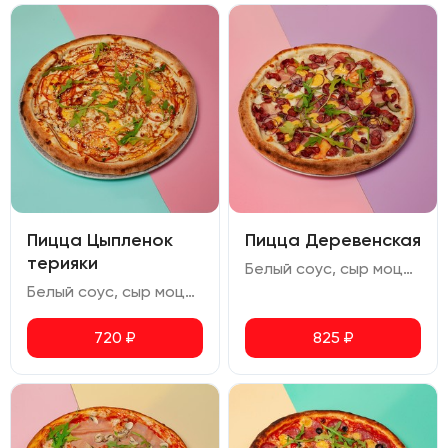
Пицца Цыпленок
Пицца Деревенская
терияки
Белый соус, сыр моцарелла, бекон, охотничьи колбаски, помидор, сыр чеддер, огурец маринованный, лук репчатый, орегано
Белый соус, сыр моцарелла, сыр чеддер, куриное филе, помидор, соус терияки, кунжут, руккола, орегано
720
₽
825
₽