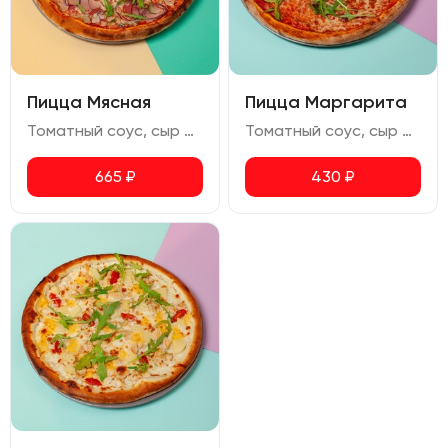
Пицца Мясная
Пицца Маргарита
Томатный соус, сыр моцарелла, курица копченая, бекон, ветчина, салями, лук красный, руккола, орегано
Томатный соус, сыр моцарелла, руккола, орегано
665
₽
430
₽