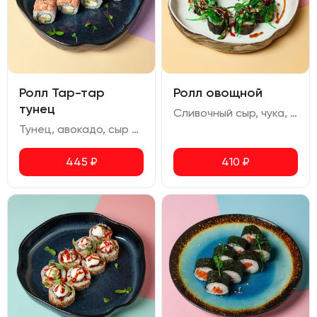
Ролл Тар-тар
Ролл овощной
тунец
Сливочный сыр, чука, перец болгарский, авокадо, огурец, помидор черри, икра масаго, ореховый соус, соус терияки
Тунец, авокадо, сыр сливочный, омлет, соус спайси, перец чили сушеный
445
₽
410
₽