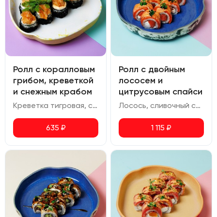
Ролл с коралловым
Ролл с двойным
грибом, креветкой
лососем и
и снежным крабом
цитрусовым спайси
Креветка тигровая, снежный краб, сливочный сыр, авокадо, соус спайси, коралловый гриб ким чи, икра масаго, шичими, кинза
Лосось, сливочный сыр, соус спайси юдзу, икра масаго.
635
₽
1 115
₽