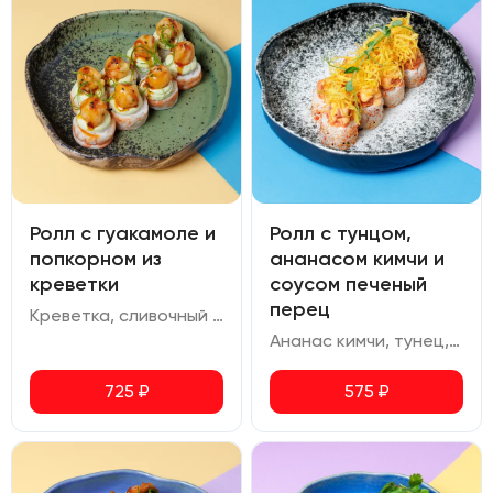
Ролл с гуакамоле и
Ролл с тунцом,
попкорном из
ананасом кимчи и
креветки
соусом печеный
перец
Креветка, сливочный сыр, огурец, омлет, гуакамоле, соус терияки, соус кимчи-юдзу
Ананас кимчи, тунец, сливочный сыр, авокадо, омлет, соус печеный перец, картофель пай, шичими
725
₽
575
₽