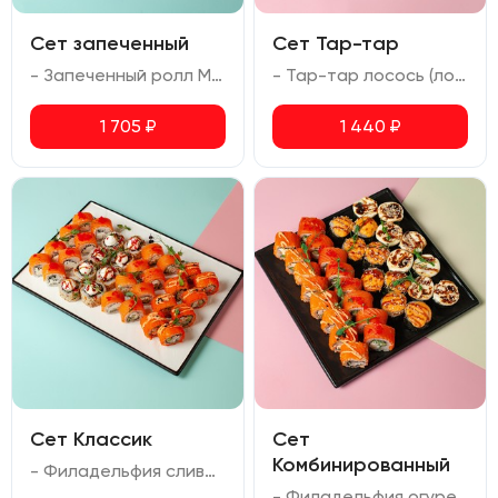
Сет запеченный
Сет Тар-тар
- Запеченный ролл Мариока (креветка тигровая, лосось, сыр сливочный) - Запеченный ролл Осака (креветка тигровая, авокадо, соус спайси, сыр сливочный, масаго, соус для запекания) - Запеченный ролл с угрем (угорь, сыр сливочный, соус для запекания)
- Тар-тар лосось (лосось, авокадо, сливочный сыр, омлет, соус спайси, перец чили) - Тар-тар креветка (креветка, авокадо, сливочный сыр, омлет, соус спайси, перец чили) - Тар-тар тунец (тунец, авокадо, сливочный сыр, омлет, соус спайси, перец чили)
1 705
₽
1 440
₽
Сет Классик
Сет
Комбинированный
- Филадельфия сливочная (лосось, сливочный сыр, икра масаго) - Филадельфия огурец (лосось, сливочный сыр, огурец, икра масаго) - Калифорния с креветкой (креветка, авокадо, сливочный сыр, икра масаго) - Ролл с жаренной семгой (жаренный лосось, сливочный сыр, огурец, перец болгарский, кунжут)
- Филадельфия огурец (лосось, сливочный сыр, огурец, икра масаго) - Калифорния с креветкой (креветка, авокадо, сливочный сыр, икра масаго) - Запеченный ролл Мариока с креветкой (креветка тигровая, сливочный сыр, соус унаги) - Запеченный ролл Киото (лосось, сыр сливочный, соус для запекания, соус унаги)