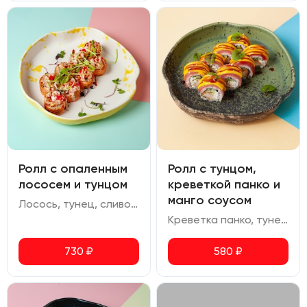
Ролл с опаленным
Ролл с тунцом,
лососем и тунцом
креветкой панко и
манго соусом
Лосось, тунец, сливочный сыр, огурец, кранч лук, соус спайси, ореховый соус, икра масаго
Креветка панко, тунец, огурец, сливочный сыр, манго соус, соус терияки
730
₽
580
₽