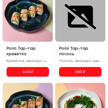
Ролл Тар-тар
Ролл Тар-тар
креветка
лосось
Креветка, авокадо, сыр сливочный, омлет, соус спайси, перец чили сушеный
Лосось, авокадо, сыр сливочный, омлет, соус спайси, перец чили сушеный
445
₽
560
₽