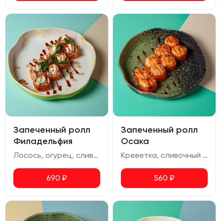
Запеченный ролл
Запеченный ролл
Филадельфия
Осака
Лосось, огурец, сливочный сыр, жареный лук, икра масаго, соус терияки, соус ореховый
Креветка, сливочный сыр, авокадо, соус спайси, икра масаго, соус для запекания, соус унаги
690
₽
560
₽