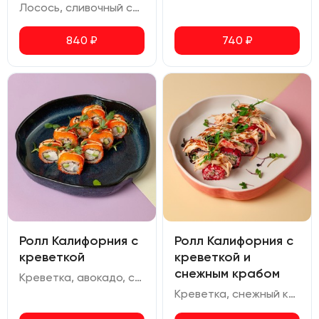
Лосось, сливочный сыр, авокадо, огурец, омлет, красная икра, икра масаго
840
₽
740
₽
Ролл Калифорния с
Ролл Калифорния с
креветкой
креветкой и
снежным крабом
Креветка, авокадо, сливочный сыр, икра масаго
Креветка, снежный краб, сливочный сыр, огурец, икра масаго, соус спайси, соус терияки