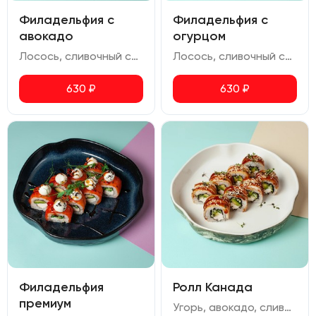
Филадельфия с
Филадельфия с
авокадо
огурцом
Лосось, сливочный сыр, авокадо, икра масаго
Лосось, сливочный сыр, огурец, икра масаго
630
₽
630
₽
Филадельфия
Ролл Канада
премиум
Угорь, авокадо, сливочный сыр, огурец, кунжут, соус унаги