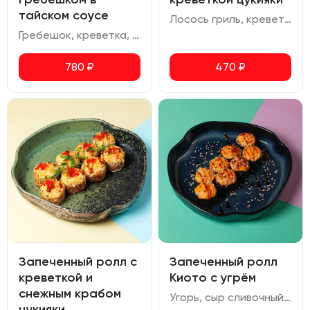
тайском соусе
Лосось гриль, креветка тигровая, сливочный сыр, томаты черри, соус для запекания, шичими, кунжут, соус терияки, икра масаго
Гребешок, креветка, сливочный сыр, огурец, соус спайси, тайский соус, икра масаго.
780
₽
470
₽
Запеченный ролл с
Запеченный ролл
креветкой и
Киото с угрём
снежным крабом
Угорь, сыр сливочный, соус для запекания, соус унаги
цукияки