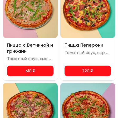
Пицца с Ветчиной и
Пицца Пеперони
грибами
Томатный соус, сыр моцарелла, салями, халапеньо, помидоры черри, маслины, сыр чеддер, руккола, орегано
Томатный соус, сыр моцарелла, ветчина, шампиньоны, руккола, орегано
610
₽
720
₽