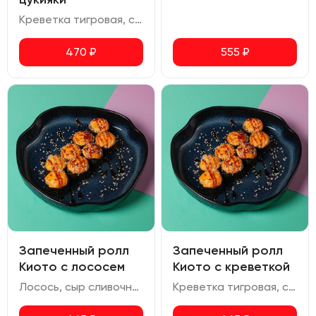
Креветка тигровая, сливочный сыр, томаты черри, снежный краб, соус цукияки, соус для запекания, соус терияки, икра масаго
470
₽
555
₽
Запеченный ролл
Запеченный ролл
Киото с лососем
Киото с креветкой
Лосось, сыр сливочный, соус для запекания, соус унаги
Креветка тигровая, сыр сливочный, соус для запекания, соус унаги