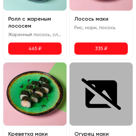
Ролл с жареным
Лосось маки
лососем
Рис, нори, лосось
Жаренный лосось, сливочный сыр, огурец, перец болгарский, икра масаго, кунжут
465
₽
335
₽
Креветка маки
Огурец маки