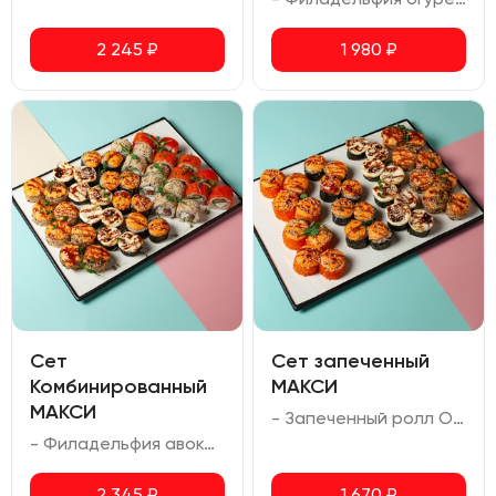
2 245
₽
1 980
₽
Сет
Сет запеченный
Комбинированный
МАКСИ
МАКСИ
- Запеченный ролл Осака (креветка тигровая, авокадо, соус спайси, сыр сливочный, масаго, соус для запекания) - Запеченный ролл Мариока с тунцом (тунец, сыр сливочный) - Запеченный ролл с креветкой (сыр сливочный, креветка тигровая, соус для запекания) - Запеченный ролл Татори (копченая курица, сыр сливочный, болгарский перец, кунжут, соус для запекания)
- Филадельфия авокадо (лосось, сливочный сыр, авокадо, икра масаго) - Чиз ролл (лосось, сливочный сыр, огурец, кунжут) - Запеченный ролл Татори (копченая курица, сыр сливочный, болгарский перец, кунжут, соус для запекания) - Запеченный ролл Киото (лосось, сыр сливочный, соус для запекания, соус унаги) - Запеченный ролл Мариока (Креветка тигровая, лосось, сливочный сыр, соус унаги)
2 345
₽
1 670
₽