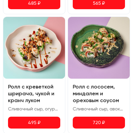
485
₽
565
₽
Ролл с креветкой
Ролл с лососем,
шрирача, чукой и
миндалем и
кранч луком
ореховым соусом
Сливочный сыр, огурец, омлет, креветка, чука, соус ореховый, соус шрирача, соус терияки, соус спайси, кранч лук
Сливочный сыр, авокадо, лосось, огурец, миндаль, ореховый соус
495
₽
720
₽