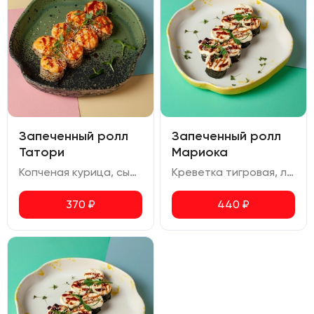
Запеченный ролл
Запеченный ролл
Татори
Мариока
Копченая курица, сыр сливочный, болгарский перец, огурец, кунжут, соус унаги
Креветка тигровая, лосось, сливочный сыр, соус унаги
370
₽
440
₽