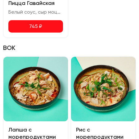
Пицца Гавайская
Белый соус, сыр моцарелла, куриное филе, ананасы, помидоры черри, сыр чеддер, руккола, орегано
745
₽
ВОК
Лапша с
Рис с
морепродуктами
морепродуктами