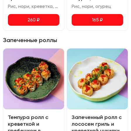
Рис, нори, креветка, соус спайси
Рис, нори, огурец
260
₽
165
₽
Запеченные роллы
Темпура ролл с
Запеченный ролл с
креветкой и
лососем гриль и
гребешком в
креветкой цукияки