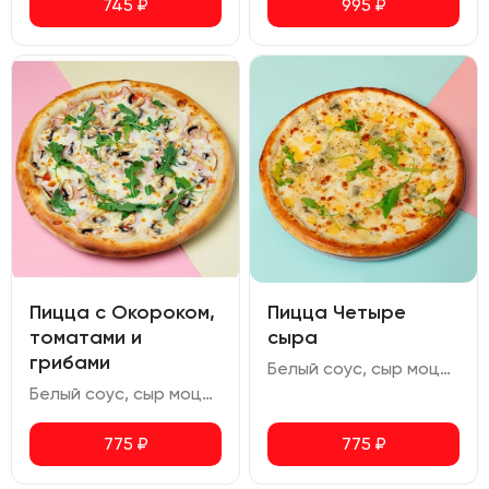
745
₽
995
₽
Пицца с Окороком,
Пицца Четыре
томатами и
сыра
грибами
Белый соус, сыр моцарелла, сыр гауда, сыр чеддер, сыр дор-блю, орегано
Белый соус, сыр моцарелла, свиной окорок, ветчина, шампиньоны, томаты черри, руккола, орегано
775
₽
775
₽