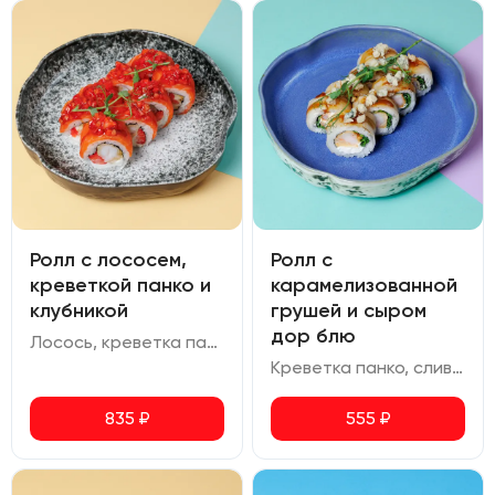
Ролл с лососем,
Ролл с
креветкой панко и
карамелизованной
клубникой
грушей и сыром
дор блю
Лосось, креветка панко, сливочный сыр, клубника, соус терияки
Креветка панко, сливочный сыр, груша, руккола, соус унаги, сыр дор-блю, сахар тростниковый
835
₽
555
₽