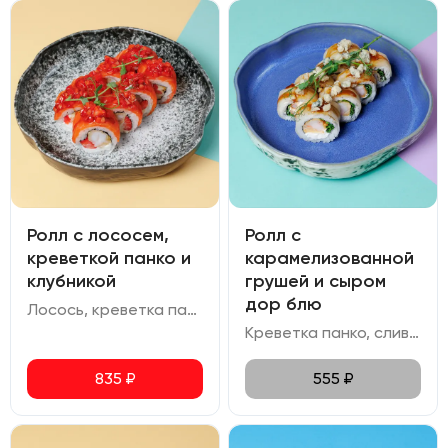
Ролл с лососем,
Ролл с
креветкой панко и
карамелизованной
клубникой
грушей и сыром
дор блю
Лосось, креветка панко, сливочный сыр, клубника, соус терияки
Креветка панко, сливочный сыр, груша, руккола, соус унаги, сыр дор-блю, сахар тростниковый
835
₽
555
₽