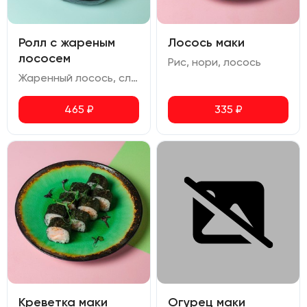
Ролл с жареным
Лосось маки
лососем
Рис, нори, лосось
Жаренный лосось, сливочный сыр, огурец, перец болгарский, икра масаго, кунжут
465
₽
335
₽
Креветка маки
Огурец маки