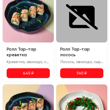
Ролл Тар-тар
Ролл Тар-тар
креветка
лосось
Креветка, авокадо, сыр сливочный, омлет, соус спайси, перец чили сушеный
Лосось, авокадо, сыр сливочный, омлет, соус спайси, перец чили сушеный
445
₽
560
₽