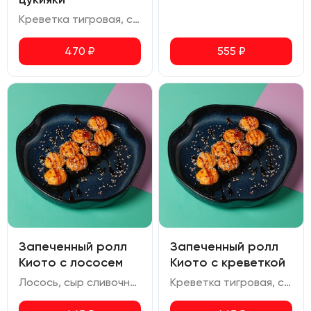
Креветка тигровая, сливочный сыр, томаты черри, снежный краб, соус цукияки, соус для запекания, соус терияки, икра масаго
470
₽
555
₽
Запеченный ролл
Запеченный ролл
Киото с лососем
Киото с креветкой
Лосось, сыр сливочный, соус для запекания, соус унаги
Креветка тигровая, сыр сливочный, соус для запекания, соус унаги