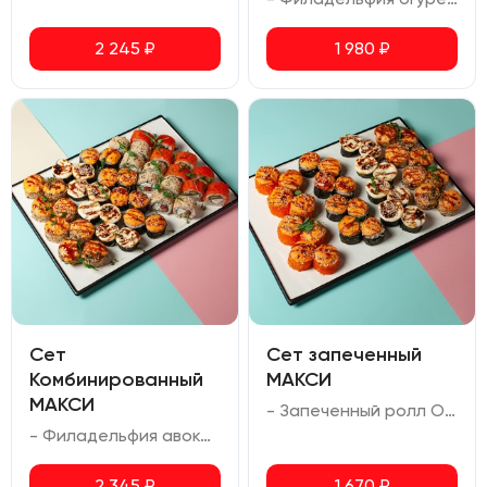
2 245
₽
1 980
₽
Сет
Сет запеченный
Комбинированный
МАКСИ
МАКСИ
- Запеченный ролл Осака (креветка тигровая, авокадо, соус спайси, сыр сливочный, масаго, соус для запекания) - Запеченный ролл Мариока с тунцом (тунец, сыр сливочный) - Запеченный ролл с креветкой (сыр сливочный, креветка тигровая, соус для запекания) - Запеченный ролл Татори (копченая курица, сыр сливочный, болгарский перец, кунжут, соус для запекания)
- Филадельфия авокадо (лосось, сливочный сыр, авокадо, икра масаго) - Чиз ролл (лосось, сливочный сыр, огурец, кунжут) - Запеченный ролл Татори (копченая курица, сыр сливочный, болгарский перец, кунжут, соус для запекания) - Запеченный ролл Киото (лосось, сыр сливочный, соус для запекания, соус унаги) - Запеченный ролл Мариока (Креветка тигровая, лосось, сливочный сыр, соус унаги)
2 345
₽
1 670
₽