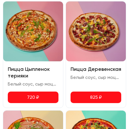
Пицца Цыпленок
Пицца Деревенская
терияки
Белый соус, сыр моцарелла, бекон, охотничьи колбаски, помидор, сыр чеддер, огурец маринованный, лук репчатый, орегано
Белый соус, сыр моцарелла, сыр чеддер, куриное филе, помидор, соус терияки, кунжут, руккола, орегано
720
₽
825
₽