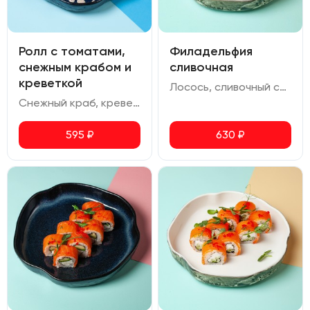
Ролл с томатами,
Филадельфия
снежным крабом и
сливочная
креветкой
Лосось, сливочный сыр, икра масаго
Снежный краб, креветка, помидор черри, сливочный сыр, фисташка, соус спайси, соус шрирача, соус ореховый
595
₽
630
₽