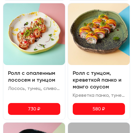
Ролл с опаленным
Ролл с тунцом,
лососем и тунцом
креветкой панко и
манго соусом
Лосось, тунец, сливочный сыр, огурец, кранч лук, соус спайси, ореховый соус, икра масаго
Креветка панко, тунец, огурец, сливочный сыр, манго соус, соус терияки
730
₽
580
₽