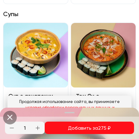
Супы
Суп с азиатским
Том Ям с
Продолжая использование сайта, вы принимаете
песто, креветками
морепродуктами
условия обработки персональных данных
и
и форелью
Креветка тигровая, кальмар, паста Том-Ям, кокосовое молоко, шампиньоны, помидоры черри, сливки, кинза, лайм. Подается с панмаком
соглашаетесь с использованием аналитических файлов
Креветка тигровая, лосось, азиатский песто, кокосовое молоко, шампиньоны, помидоры черри, кинза, лайм. Подается с панмаком
cookies
Добавить за
275
₽
Понятно
715
₽
650
₽