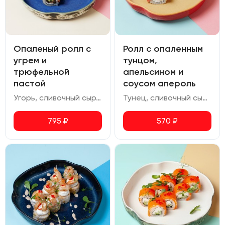
Опаленый ролл с
Ролл с опаленным
угрем и
тунцом,
трюфельной
апельсином и
пастой
соусом апероль
Угорь, сливочный сыр, трюфельная паста, авокадо, соус черный перец, соус унаги, икра масаго
Тунец, сливочный сыр, апельсин, икра масаго, соус апероль, фисташка.
795
₽
570
₽