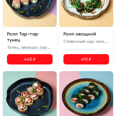
Ролл Тар-тар
Ролл овощной
тунец
Сливочный сыр, чука, перец болгарский, авокадо, огурец, помидор черри, икра масаго, ореховый соус, соус терияки
Тунец, авокадо, сыр сливочный, омлет, соус спайси, перец чили сушеный
445
₽
410
₽