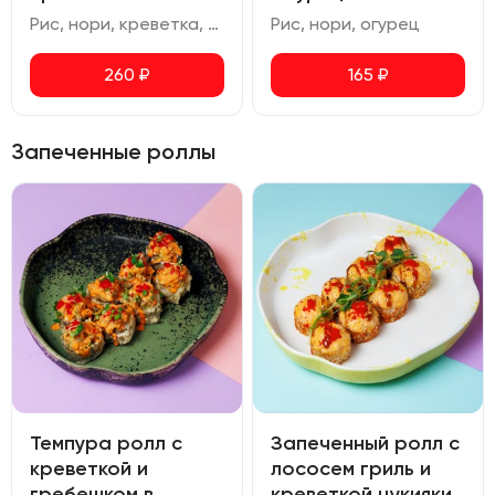
Рис, нори, креветка, соус спайси
Рис, нори, огурец
260
₽
165
₽
Запеченные роллы
Темпура ролл с
Запеченный ролл с
креветкой и
лососем гриль и
гребешком в
креветкой цукияки