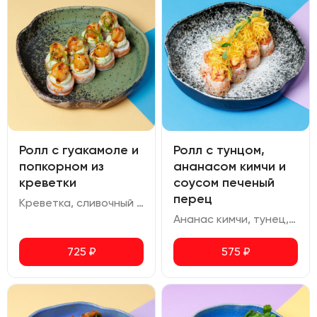
Ролл с гуакамоле и
Ролл с тунцом,
попкорном из
ананасом кимчи и
креветки
соусом печеный
перец
Креветка, сливочный сыр, огурец, омлет, гуакамоле, соус терияки, соус кимчи-юдзу
Ананас кимчи, тунец, сливочный сыр, авокадо, омлет, соус печеный перец, картофель пай, шичими
725
₽
575
₽