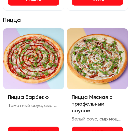
Пицца
Пицца Барбекю
Пицца Мясная с
трюфельным
Томатный соус, сыр моцарелла, курица копченая, бекон, лук маринованный, помидор, халапеньо, соус барбекю, руккола
соусом
Белый соус, сыр моцарелла, бекон, свиной окорок, шампиньоны, томаты вяленые, соус сливочно-трюфельный, руккола