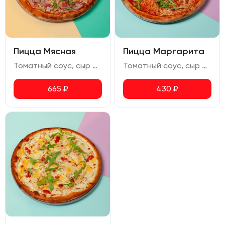
Пицца Мясная
Пицца Маргарита
Томатный соус, сыр моцарелла, курица копченая, бекон, ветчина, салями, лук красный, руккола, орегано
Томатный соус, сыр моцарелла, руккола, орегано
665
₽
430
₽