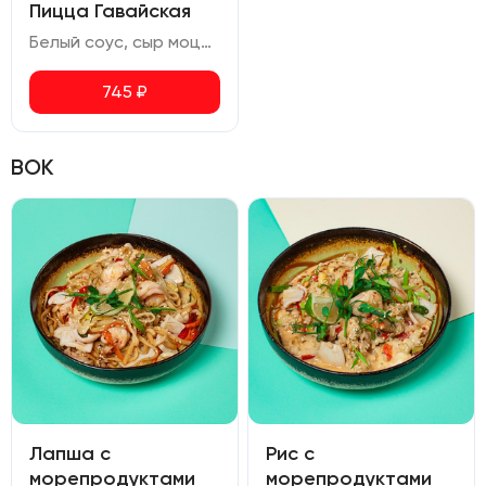
Пицца Гавайская
Белый соус, сыр моцарелла, куриное филе, ананасы, помидоры черри, сыр чеддер, руккола, орегано
745
₽
ВОК
Лапша с
Рис с
морепродуктами
морепродуктами