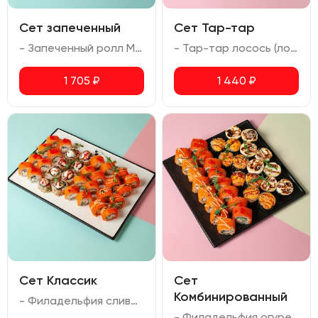
Сет запеченный
Сет Тар-тар
- Запеченный ролл Мариока (креветка тигровая, лосось, сыр сливочный) - Запеченный ролл Осака (креветка тигровая, авокадо, соус спайси, сыр сливочный, масаго, соус для запекания) - Запеченный ролл с угрем (угорь, сыр сливочный, соус для запекания)
- Тар-тар лосось (лосось, авокадо, сливочный сыр, омлет, соус спайси) - Тар-тар креветка (креветка, авокадо, сливочный сыр, омлет, соус спайси) - Тар-тар тунец (тунец, авокадо, сливочный сыр, омлет, соус спайси)
1 705
₽
1 440
₽
Сет Классик
Сет
Комбинированный
- Филадельфия сливочная (лосось, сливочный сыр, икра масаго) - Филадельфия огурец (лосось, сливочный сыр, огурец, икра масаго) - Калифорния с креветкой (креветка, авокадо, сливочный сыр, икра масаго) - Ролл с жаренной семгой (жаренный лосось, сливочный сыр, огурец, перец болгарский, кунжут)
- Филадельфия огурец (лосось, сливочный сыр, огурец, икра масаго) - Калифорния с креветкой (креветка, авокадо, сливочный сыр, икра масаго) - Запеченный ролл Мариока с креветкой (креветка тигровая, сливочный сыр, соус унаги) - Запеченный ролл Киото (лосось, сыр сливочный, соус для запекания, соус унаги)