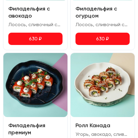
Филадельфия с
Филадельфия с
авокадо
огурцом
Лосось, сливочный сыр, авокадо, икра масаго
Лосось, сливочный сыр, огурец, икра масаго
630
₽
630
₽
Филадельфия
Ролл Канада
премиум
Угорь, авокадо, сливочный сыр, огурец, кунжут, соус унаги