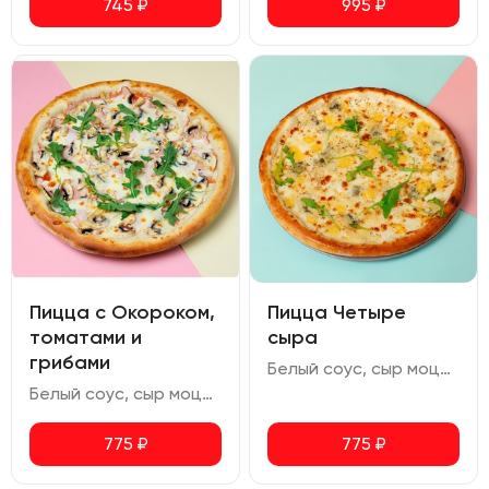
745
₽
995
₽
Пицца с Окороком,
Пицца Четыре
томатами и
сыра
грибами
Белый соус, сыр моцарелла, сыр гауда, сыр чеддер, сыр дор-блю, орегано
Белый соус, сыр моцарелла, свиной окорок, ветчина, шампиньоны, томаты черри, руккола, орегано
775
₽
775
₽