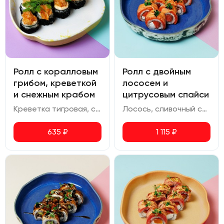
Ролл с коралловым
Ролл с двойным
грибом, креветкой
лососем и
и снежным крабом
цитрусовым спайси
Креветка тигровая, снежный краб, сливочный сыр, авокадо, соус спайси, коралловый гриб ким чи, икра масаго, шичими, кинза
Лосось, сливочный сыр, соус спайси юдзу, икра масаго.
635
₽
1 115
₽