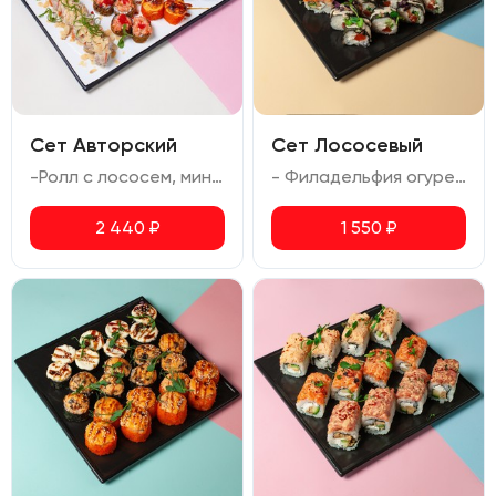
Сет Авторский
Сет Лососевый
-Ролл с лососем, миндалем и ореховым соусом (сливочный сыр, авокадо, лосось, огурец, миндаль, ореховый соус) -Запеченный ролл Осака (креветка, сливочный сыр, авокадо, соус спайси, икра масаго, соус для запекания, соус унаги) -Запеченный ролл Мариока (креветка тигровая, лосось, сливочный сыр, соус унаги) -Темпура ролл с лососем (лосось, сливочный сыр, огурец, икра масаго, соус спайси, соус терияки)
- Филадельфия огурец (лосось, сливочный сыр, огурец, икра масаго) - Тар-тар лосось (лосось, авокадо, сыр сливочный, омлет, соус спайси) - Ролл с лососем (сливочный сыр, лосось, огурец)
2 440
₽
1 550
₽