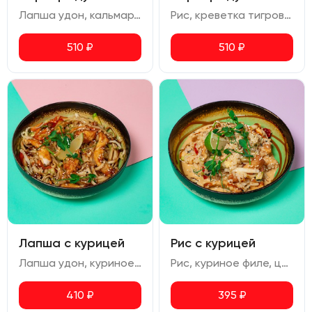
Лапша удон, кальмар, креветка тигровая, перец болгарский, цукини, морковь, пекинская капуста, лук зеленый.
Рис, креветка тигровая, кальмар, перец болгарский, цукини, пекинская капуста, соус карри, лук зеленый.
510
₽
510
₽
Лапша с курицей
Рис с курицей
Лапша удон, куриное филе, морковь, болгарский перец, цукини, пекинская капуста, лук зеленый.
Рис, куриное филе, цукини, перец болгарский, пекинская капуста, лайм, соус карри, лук зеленый
410
₽
395
₽