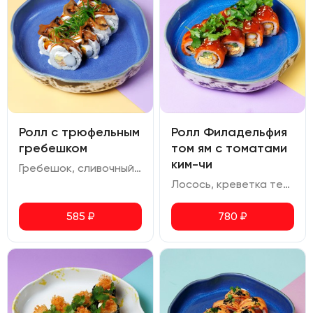
Ролл с трюфельным
Ролл Филадельфия
гребешком
том ям с томатами
ким-чи
Гребешок, сливочный сыр, авокадо, омлет, сливочно-трюфельный соус, соус терияки, шампиньоны, зеленый лук
Лосось, креветка темпура, сливочный сыр том ям, огурец, томаты ким чи, соус терияки, кунжут, кинза
585
₽
780
₽