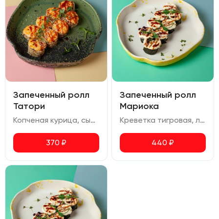
Запеченный ролл
Запеченный ролл
Татори
Мариока
Копченая курица, сыр сливочный, болгарский перец, огурец, кунжут, соус унаги
Креветка тигровая, лосось, сливочный сыр, соус унаги
370
₽
440
₽