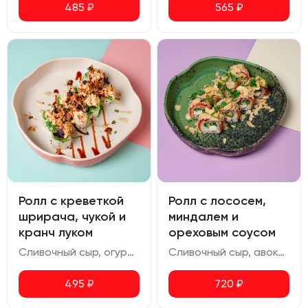
485
₽
565
₽
Ролл с креветкой
Ролл с лососем,
шрирача, чукой и
миндалем и
кранч луком
ореховым соусом
Сливочный сыр, огурец, омлет, креветка, чука, соус ореховый, соус шрирача, соус терияки, соус спайси, кранч лук
Сливочный сыр, авокадо, лосось, огурец, миндаль, ореховый соус
495
₽
720
₽