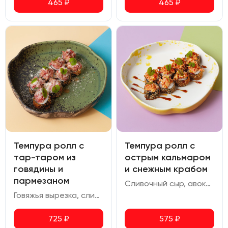
465
₽
465
₽
Темпура ролл с
Темпура ролл с
тар-таром из
острым кальмаром
говядины и
и снежным крабом
пармезаном
Сливочный сыр, авокадо, снежный краб, соус спайси, кальмар, икра масаго, перец чили, соус мисо с добавлением меда, соус терияки
Говяжья вырезка, сливочный сыр, авокадо, трюфельный дрессинг, лук зеленый, пармезан
725
₽
575
₽