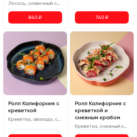
Лосось, сливочный сыр, авокадо, огурец, омлет, красная икра, икра масаго
840
₽
740
₽
Ролл Калифорния с
Ролл Калифорния с
креветкой
креветкой и
снежным крабом
Креветка, авокадо, сливочный сыр, икра масаго
Креветка, снежный краб, сливочный сыр, огурец, икра масаго, соус спайси, соус терияки