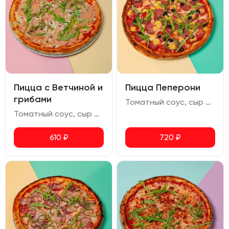
Пицца с Ветчиной и
Пицца Пеперони
грибами
Томатный соус, сыр моцарелла, салями, халапеньо, помидоры черри, маслины, сыр чеддер, руккола, орегано
Томатный соус, сыр моцарелла, ветчина, шампиньоны, руккола, орегано
610
₽
720
₽