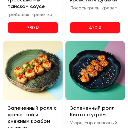
тайском соусе
Лосось гриль, креветка тигровая, сливочный сыр, томаты черри, соус для запекания, шичими, кунжут, соус терияки, икра масаго
Гребешок, креветка, сливочный сыр, огурец, соус спайси, тайский соус, икра масаго.
780
₽
470
₽
Запеченный ролл с
Запеченный ролл
креветкой и
Киото с угрём
снежным крабом
Угорь, сыр сливочный, соус для запекания, соус унаги
цукияки