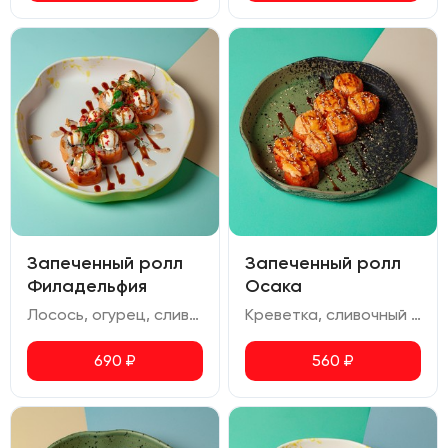
Запеченный ролл
Запеченный ролл
Филадельфия
Осака
Лосось, огурец, сливочный сыр, жареный лук, икра масаго, соус терияки, соус ореховый
Креветка, сливочный сыр, авокадо, соус спайси, икра масаго, соус для запекания, соус унаги
690
₽
560
₽