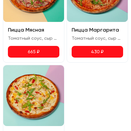
Пицца Мясная
Пицца Маргарита
Томатный соус, сыр моцарелла, курица копченая, бекон, ветчина, салями, лук красный, руккола, орегано
Томатный соус, сыр моцарелла, руккола, орегано
665
₽
430
₽