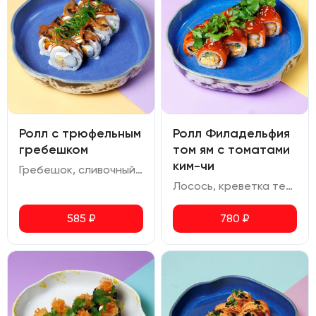
Ролл с трюфельным
Ролл Филадельфия
гребешком
том ям с томатами
ким-чи
Гребешок, сливочный сыр, авокадо, омлет, сливочно-трюфельный соус, соус терияки, шампиньоны, зеленый лук
Лосось, креветка темпура, сливочный сыр том ям, огурец, томаты ким чи, соус терияки, кунжут, кинза
585
₽
780
₽