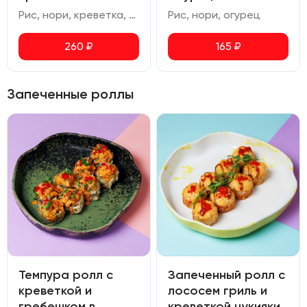
Рис, нори, креветка, соус спайси
Рис, нори, огурец
260
₽
165
₽
Запеченные роллы
Темпура ролл с
Запеченный ролл с
креветкой и
лососем гриль и
гребешком в
креветкой цукияки