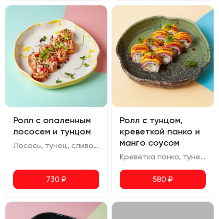
Ролл с опаленным
Ролл с тунцом,
лососем и тунцом
креветкой панко и
манго соусом
Лосось, тунец, сливочный сыр, огурец, кранч лук, соус спайси, ореховый соус, икра масаго
Креветка панко, тунец, огурец, сливочный сыр, манго соус, соус терияки
730
₽
580
₽