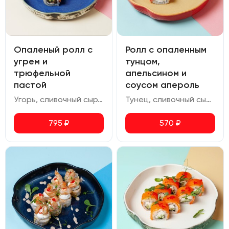
Опаленый ролл с
Ролл с опаленным
угрем и
тунцом,
трюфельной
апельсином и
пастой
соусом апероль
Угорь, сливочный сыр, трюфельная паста, авокадо, соус черный перец, соус унаги, икра масаго
Тунец, сливочный сыр, апельсин, икра масаго, соус апероль, фисташка.
795
₽
570
₽