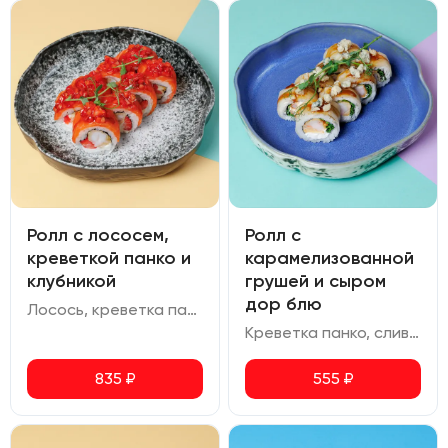
Ролл с лососем,
Ролл с
креветкой панко и
карамелизованной
клубникой
грушей и сыром
дор блю
Лосось, креветка панко, сливочный сыр, клубника, соус терияки
Креветка панко, сливочный сыр, груша, руккола, соус унаги, сыр дор-блю, сахар тростниковый
835
₽
555
₽