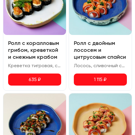
Ролл с коралловым
Ролл с двойным
грибом, креветкой
лососем и
и снежным крабом
цитрусовым спайси
Креветка тигровая, снежный краб, сливочный сыр, авокадо, соус спайси, коралловый гриб ким чи, икра масаго, шичими, кинза
Лосось, сливочный сыр, соус спайси юдзу, икра масаго.
635
₽
1 115
₽