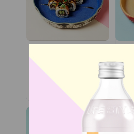
Опаленый ролл с угрем
Ролл
и трюфельной пастой
тунц
соус
Угорь, сливочный сыр,
трюфельная паста, авокадо,
Тунец
соус черный перец, соус унаги,
апель
икра масаго
аперо
795
₽
570
₽
В корзину