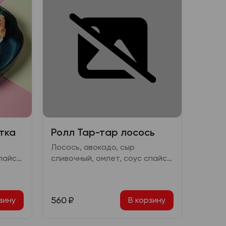
тка
Ролл Тар-тар лосось
Лосось, авокадо, сыр
пайси,
сливочный, омлет, соус спайси,
перец чили сушеный
560
₽
зину
В корзину