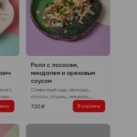
Ролл с лососем,
ранч
миндалем и ореховым
соусом
млет,
Сливочный сыр, авокадо,
ховый,
лосось, огурец, миндаль,
яки,
ореховый соус
720
₽
зину
В корзину