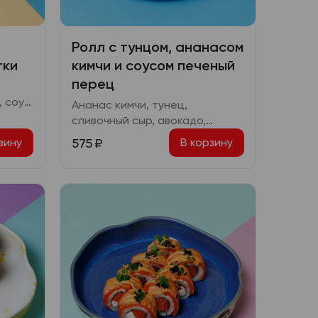
Ролл с тунцом, ананасом
тки
кимчи и соусом печеный
перец
,
, соус
Ананас кимчи, тунец,
у
сливочный сыр, авокадо,
омлет, соус печеный перец,
575
₽
зину
В корзину
картофель пай, шичими