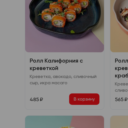
Ролл Калифорния с
Ролл
креветкой
крев
кра
Креветка, авокадо, сливочный
сыр, икра масаго
Креве
сливо
масаг
485
₽
565
₽
В корзину
терия