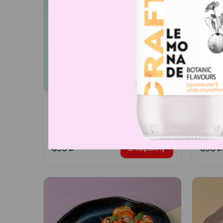
Филадельфия с авокадо
Фила
Лосось, сливочный сыр,
Лосос
авокадо, икра масаго
огуре
630
₽
630
₽
В корзину