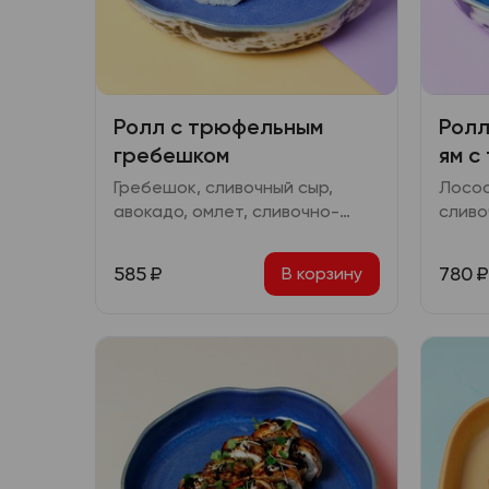
Ролл с трюфельным
Ролл
гребешком
ям с
Гребешок, сливочный сыр,
Лосос
авокадо, омлет, сливочно-
сливо
трюфельный соус, соус
томат
терияки, шампиньоны, зеленый
кунжу
585
₽
780
₽
В корзину
лук