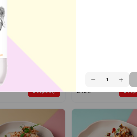
дельфия с огурцом
Филадельфия прем
ь, сливочный сыр,
Лосось, сливочный сыр,
ц, икра масаго
авокадо, огурец, омлет,
красная икра, икра маса
840
₽
В корзину
В кор