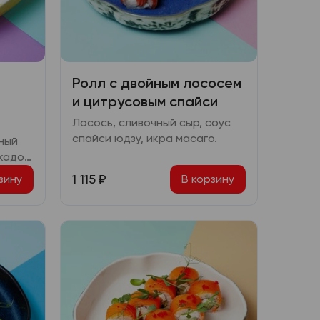
Ролл с двойным лососем
и цитрусовым спайси
Лосось, сливочный сыр, соус
спайси юдзу, икра масаго.
ный
кадо,
 гриб
1 115
₽
зину
В корзину
ими,