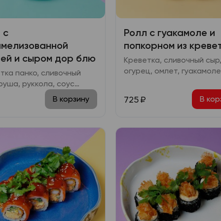
 с
Ролл с гуакамоле и
мелизованной
попкорном из креве
ей и сыром дор блю
Креветка, сливочный сыр
огурец, омлет, гуакамоле
тка панко, сливочный
терияки, соус кимчи-юдз
груша, руккола, соус
, сыр дор-блю, сахар
725
₽
В корзину
В кор
никовый