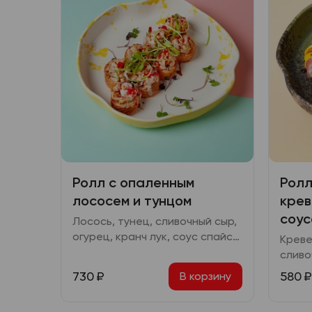
Ролл с опаленным
Ролл
лососем и тунцом
крев
соус
Лосось, тунец, сливочный сыр,
огурец, кранч лук, соус спайси,
Креве
ореховый соус, икра масаго
сливо
соус 
730
₽
580
₽
В корзину