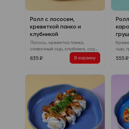
Ролл с лососем,
Ролл
креветкой панко и
кара
клубникой
груш
Лосось, креветка панко,
Креве
сливочный сыр, клубника, соус
сыр, 
терияки
унаги
835
₽
555
₽
В корзину
трост