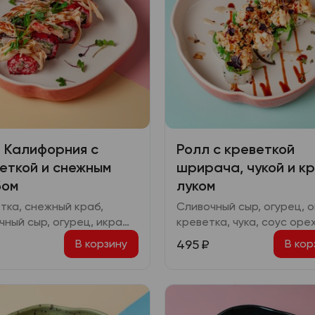
 Калифорния с
Ролл с креветкой
еткой и снежным
шрирача, чукой и к
бом
луком
тка, снежный краб,
Сливочный сыр, огурец, о
чный сыр, огурец, икра
креветка, чука, соус оре
о, соус спайси, соус
соус шрирача, соус тери
495
₽
В корзину
В кор
ки
соус спайси, кранч лук