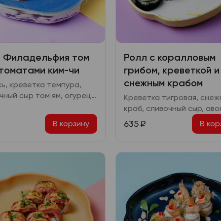
 Филадельфия том
Ролл с коралловым
 томатами ким-чи
грибом, креветкой и
снежным крабом
ь, креветка темпура,
чный сыр том ям, огурец,
Креветка тигровая, снеж
ы ким чи, соус терияки,
краб, сливочный сыр, аво
т, кинза
соус спайси, коралловый
635
₽
В корзину
В кор
ким чи, икра масаго, шич
кинза