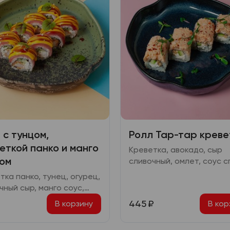
 с тунцом,
Ролл Тар-тар креве
еткой панко и манго
Креветка, авокадо, сыр
ом
сливочный, омлет, соус с
перец чили сушеный
тка панко, тунец, огурец,
чный сыр, манго соус,
терияки
445
₽
В корзину
В кор