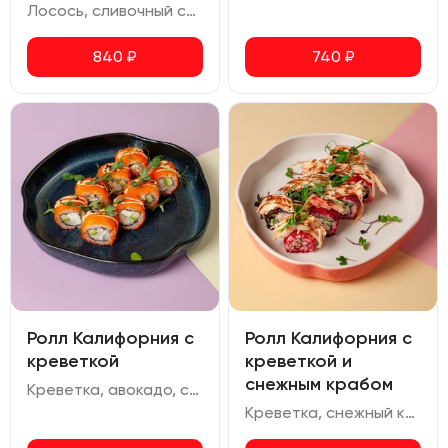
Лосось, сливочный сыр, авокадо, огурец, омлет, красная икра, икра масаго
840
₽
740
₽
Ролл Калифорния с
Ролл Калифорния с
креветкой
креветкой и
снежным крабом
Креветка, авокадо, сливочный сыр, икра масаго
Креветка, снежный краб, сливочный сыр, огурец, икра масаго, соус спайси, соус терияки