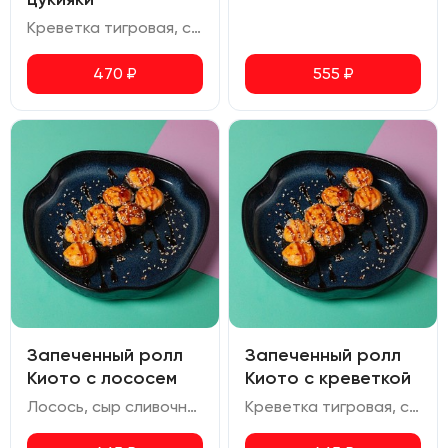
Креветка тигровая, сливочный сыр, томаты черри, снежный краб, соус цукияки, соус для запекания, соус терияки, икра масаго
470
₽
555
₽
Запеченный ролл
Запеченный ролл
Киото с лососем
Киото с креветкой
Лосось, сыр сливочный, соус для запекания, соус унаги
Креветка тигровая, сыр сливочный, соус для запекания, соус унаги