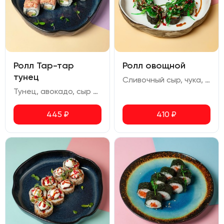
Ролл Тар-тар
Ролл овощной
тунец
Сливочный сыр, чука, перец болгарский, авокадо, огурец, помидор черри, икра масаго, ореховый соус, соус терияки
Тунец, авокадо, сыр сливочный, омлет, соус спайси, перец чили сушеный
445
₽
410
₽