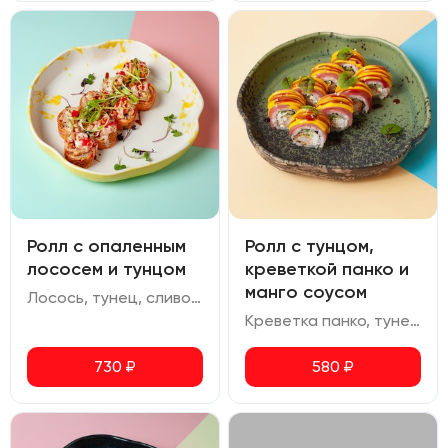
Ролл с опаленным
Ролл с тунцом,
лососем и тунцом
креветкой панко и
манго соусом
Лосось, тунец, сливочный сыр, огурец, кранч лук, соус спайси, ореховый соус, икра масаго
Креветка панко, тунец, огурец, сливочный сыр, манго соус, соус терияки
730
₽
580
₽