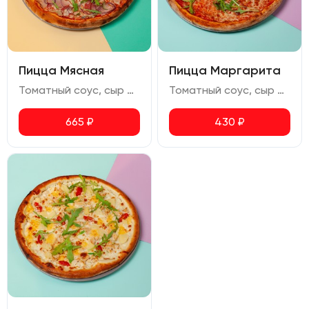
Пицца Мясная
Пицца Маргарита
Томатный соус, сыр моцарелла, курица копченая, бекон, ветчина, салями, лук красный, руккола, орегано
Томатный соус, сыр моцарелла, руккола, орегано
665
₽
430
₽