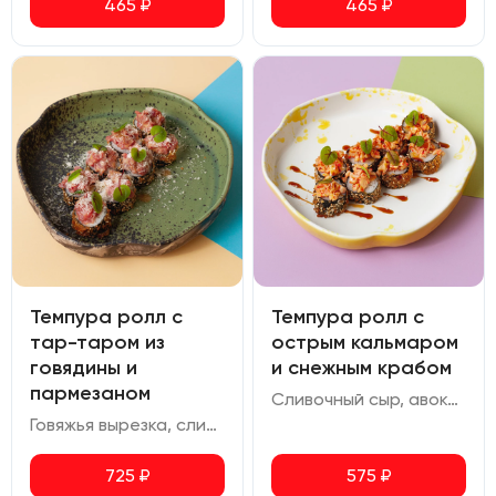
465
₽
465
₽
Темпура ролл с
Темпура ролл с
тар-таром из
острым кальмаром
говядины и
и снежным крабом
пармезаном
Сливочный сыр, авокадо, снежный краб, соус спайси, кальмар, икра масаго, перец чили, соус мисо с добавлением меда, соус терияки
Говяжья вырезка, сливочный сыр, авокадо, трюфельный дрессинг, лук зеленый, пармезан
725
₽
575
₽