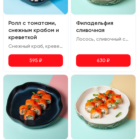
Ролл с томатами,
Филадельфия
снежным крабом и
сливочная
креветкой
Лосось, сливочный сыр, икра масаго
Снежный краб, креветка, помидор черри, сливочный сыр, фисташка, соус спайси, соус шрирача, соус ореховый
595
₽
630
₽