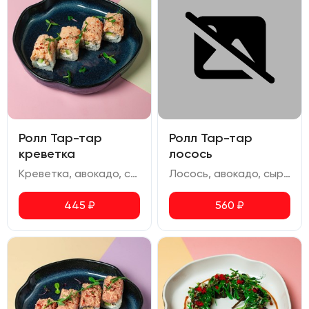
Ролл Тар-тар
Ролл Тар-тар
креветка
лосось
Креветка, авокадо, сыр сливочный, омлет, соус спайси, перец чили сушеный
Лосось, авокадо, сыр сливочный, омлет, соус спайси, перец чили сушеный
445
₽
560
₽