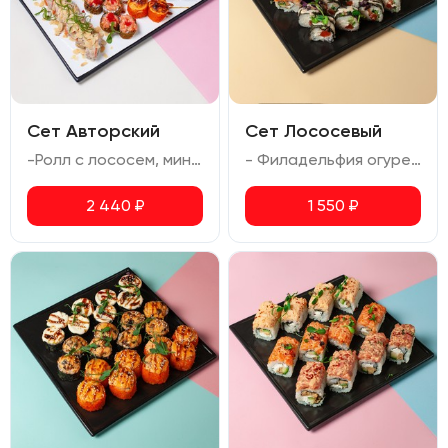
Сет Авторский
Сет Лососевый
-Ролл с лососем, миндалем и ореховым соусом (сливочный сыр, авокадо, лосось, огурец, миндаль, ореховый соус) -Запеченный ролл Осака (креветка, сливочный сыр, авокадо, соус спайси, икра масаго, соус для запекания, соус унаги) -Запеченный ролл Мариока (креветка тигровая, лосось, сливочный сыр, соус унаги) -Темпура ролл с лососем (лосось, сливочный сыр, огурец, икра масаго, соус спайси, соус терияки)
- Филадельфия огурец (лосось, сливочный сыр, огурец, икра масаго) - Тар-тар лосось (лосось, авокадо, сыр сливочный, омлет, соус спайси) - Ролл с лососем (сливочный сыр, лосось, огурец)
2 440
₽
1 550
₽