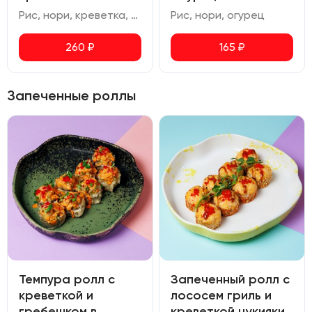
Рис, нори, креветка, соус спайси
Рис, нори, огурец
260
₽
165
₽
Запеченные роллы
Темпура ролл с
Запеченный ролл с
креветкой и
лососем гриль и
гребешком в
креветкой цукияки