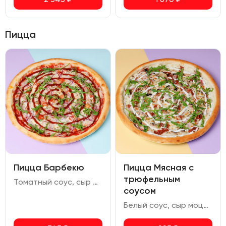
Пицца
Пицца Барбекю
Пицца Мясная с
трюфельным
Томатный соус, сыр моцарелла, курица копченая, бекон, лук маринованный, помидор, халапеньо, соус барбекю, руккола
соусом
Белый соус, сыр моцарелла, бекон, свиной окорок, шампиньоны, томаты вяленые, соус сливочно-трюфельный, руккола