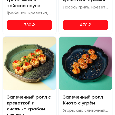
тайском соусе
Лосось гриль, креветка тигровая, сливочный сыр, томаты черри, соус для запекания, шичими, кунжут, соус терияки, икра масаго
Гребешок, креветка, сливочный сыр, огурец, соус спайси, тайский соус, икра масаго.
780
₽
470
₽
Запеченный ролл с
Запеченный ролл
креветкой и
Киото с угрём
снежным крабом
Угорь, сыр сливочный, соус для запекания, соус унаги
цукияки