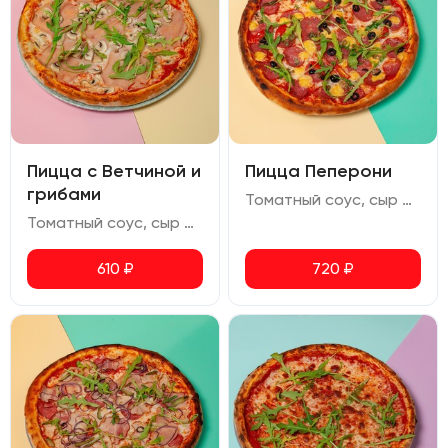
Пицца с Ветчиной и
Пицца Пеперони
грибами
Томатный соус, сыр моцарелла, салями, халапеньо, помидоры черри, маслины, сыр чеддер, руккола, орегано
Томатный соус, сыр моцарелла, ветчина, шампиньоны, руккола, орегано
610
₽
720
₽