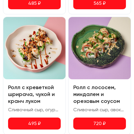
485
₽
565
₽
Ролл с креветкой
Ролл с лососем,
шрирача, чукой и
миндалем и
кранч луком
ореховым соусом
Сливочный сыр, огурец, омлет, креветка, чука, соус ореховый, соус шрирача, соус терияки, соус спайси, кранч лук
Сливочный сыр, авокадо, лосось, огурец, миндаль, ореховый соус
495
₽
720
₽