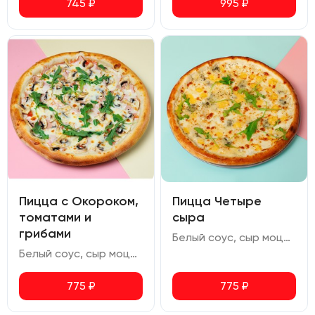
745
₽
995
₽
Пицца с Окороком,
Пицца Четыре
томатами и
сыра
грибами
Белый соус, сыр моцарелла, сыр гауда, сыр чеддер, сыр дор-блю, орегано
Белый соус, сыр моцарелла, свиной окорок, ветчина, шампиньоны, томаты черри, руккола, орегано
775
₽
775
₽