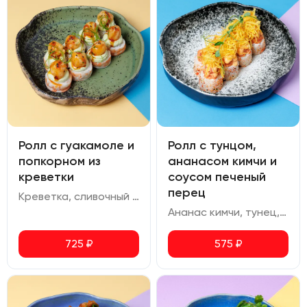
Ролл с гуакамоле и
Ролл с тунцом,
попкорном из
ананасом кимчи и
креветки
соусом печеный
перец
Креветка, сливочный сыр, огурец, омлет, гуакамоле, соус терияки, соус кимчи-юдзу
Ананас кимчи, тунец, сливочный сыр, авокадо, омлет, соус печеный перец, картофель пай, шичими
725
₽
575
₽