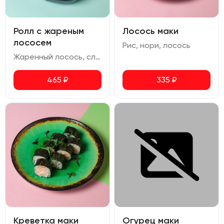
Ролл с жареным
Лосось маки
лососем
Рис, нори, лосось
Жаренный лосось, сливочный сыр, огурец, перец болгарский, икра масаго, кунжут
465
₽
335
₽
Креветка маки
Огурец маки