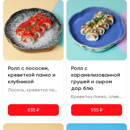
Ролл с лососем,
Ролл с
креветкой панко и
карамелизованной
клубникой
грушей и сыром
дор блю
Лосось, креветка панко, сливочный сыр, клубника, соус терияки
Креветка панко, сливочный сыр, груша, руккола, соус унаги, сыр дор-блю, сахар тростниковый
835
₽
555
₽