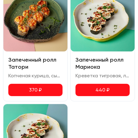
Запеченный ролл
Запеченный ролл
Татори
Мариока
Копченая курица, сыр сливочный, болгарский перец, огурец, кунжут, соус унаги
Креветка тигровая, лосось, сливочный сыр, соус унаги
370
₽
440
₽