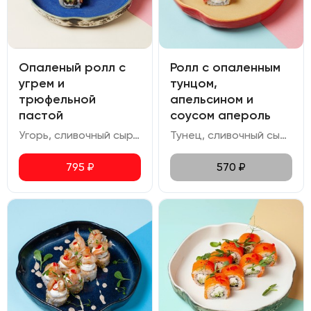
Опаленый ролл с
Ролл с опаленным
угрем и
тунцом,
трюфельной
апельсином и
пастой
соусом апероль
Угорь, сливочный сыр, трюфельная паста, авокадо, соус черный перец, соус унаги, икра масаго
Тунец, сливочный сыр, апельсин, икра масаго, соус апероль, фисташка.
795
₽
570
₽