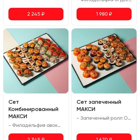
2 245
₽
1 980
₽
Сет
Сет запеченный
Комбинированный
МАКСИ
МАКСИ
- Запеченный ролл Осака (креветка тигровая, авокадо, соус спайси, сыр сливочный, масаго, соус для запекания) - Запеченный ролл Мариока с тунцом (тунец, сыр сливочный) - Запеченный ролл с креветкой (сыр сливочный, креветка тигровая, соус для запекания) - Запеченный ролл Татори (копченая курица, сыр сливочный, болгарский перец, кунжут, соус для запекания)
- Филадельфия авокадо (лосось, сливочный сыр, авокадо, икра масаго) - Чиз ролл (лосось, сливочный сыр, огурец, кунжут) - Запеченный ролл Татори (копченая курица, сыр сливочный, болгарский перец, кунжут, соус для запекания) - Запеченный ролл Киото (лосось, сыр сливочный, соус для запекания, соус унаги) - Запеченный ролл Мариока (Креветка тигровая, лосось, сливочный сыр, соус унаги)
2 345
₽
1 670
₽