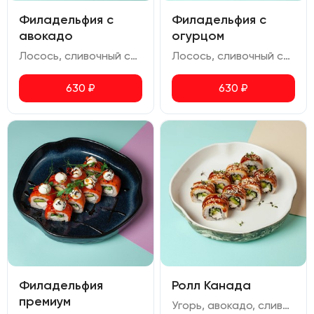
Филадельфия с
Филадельфия с
авокадо
огурцом
Лосось, сливочный сыр, авокадо, икра масаго
Лосось, сливочный сыр, огурец, икра масаго
630
₽
630
₽
Филадельфия
Ролл Канада
премиум
Угорь, авокадо, сливочный сыр, огурец, кунжут, соус унаги