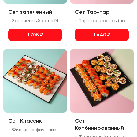
Сет запеченный
Сет Тар-тар
- Запеченный ролл Мариока (креветка тигровая, лосось, сыр сливочный) - Запеченный ролл Осака (креветка тигровая, авокадо, соус спайси, сыр сливочный, масаго, соус для запекания) - Запеченный ролл с угрем (угорь, сыр сливочный, соус для запекания)
- Тар-тар лосось (лосось, авокадо, сливочный сыр, омлет, соус спайси, перец чили) - Тар-тар креветка (креветка, авокадо, сливочный сыр, омлет, соус спайси, перец чили) - Тар-тар тунец (тунец, авокадо, сливочный сыр, омлет, соус спайси, перец чили)
1 705
₽
1 440
₽
Сет Классик
Сет
Комбинированный
- Филадельфия сливочная (лосось, сливочный сыр, икра масаго) - Филадельфия огурец (лосось, сливочный сыр, огурец, икра масаго) - Калифорния с креветкой (креветка, авокадо, сливочный сыр, икра масаго) - Ролл с жаренной семгой (жаренный лосось, сливочный сыр, огурец, перец болгарский, кунжут)
- Филадельфия огурец (лосось, сливочный сыр, огурец, икра масаго) - Калифорния с креветкой (креветка, авокадо, сливочный сыр, икра масаго) - Запеченный ролл Мариока с креветкой (креветка тигровая, сливочный сыр, соус унаги) - Запеченный ролл Киото (лосось, сыр сливочный, соус для запекания, соус унаги)