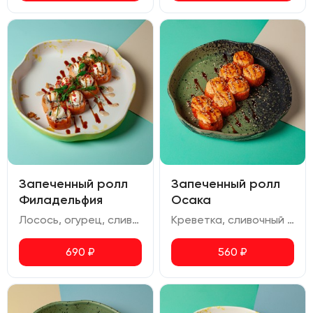
Запеченный ролл
Запеченный ролл
Филадельфия
Осака
Лосось, огурец, сливочный сыр, жареный лук, икра масаго, соус терияки, соус ореховый
Креветка, сливочный сыр, авокадо, соус спайси, икра масаго, соус для запекания, соус унаги
690
₽
560
₽