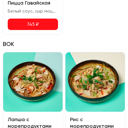
Пицца Гавайская
Белый соус, сыр моцарелла, куриное филе, ананасы, помидоры черри, сыр чеддер, руккола, орегано
745
₽
ВОК
Лапша с
Рис с
морепродуктами
морепродуктами