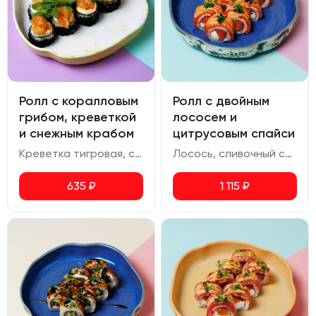
Ролл с коралловым
Ролл с двойным
грибом, креветкой
лососем и
и снежным крабом
цитрусовым спайси
Креветка тигровая, снежный краб, сливочный сыр, авокадо, соус спайси, коралловый гриб ким чи, икра масаго, шичими, кинза
Лосось, сливочный сыр, соус спайси юдзу, икра масаго.
635
₽
1 115
₽