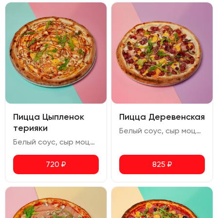
Пицца Цыпленок
Пицца Деревенская
терияки
Белый соус, сыр моцарелла, бекон, охотничьи колбаски, помидор, сыр чеддер, огурец маринованный, лук репчатый, орегано
Белый соус, сыр моцарелла, сыр чеддер, куриное филе, помидор, соус терияки, кунжут, руккола, орегано
720
₽
825
₽