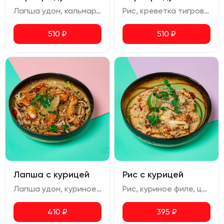
Лапша удон, кальмар, креветка тигровая, перец болгарский, цукини, морковь, пекинская капуста, лук зеленый.
Рис, креветка тигровая, кальмар, перец болгарский, цукини, пекинская капуста, соус карри, лук зеленый.
510
₽
510
₽
Лапша с курицей
Рис с курицей
Лапша удон, куриное филе, морковь, болгарский перец, цукини, пекинская капуста, лук зеленый.
Рис, куриное филе, цукини, перец болгарский, пекинская капуста, лайм, соус карри, лук зеленый
410
₽
395
₽