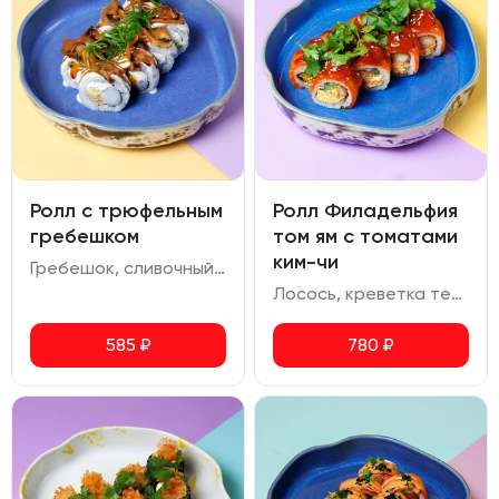
Ролл с трюфельным
Ролл Филадельфия
гребешком
том ям с томатами
ким-чи
Гребешок, сливочный сыр, авокадо, омлет, сливочно-трюфельный соус, соус терияки, шампиньоны, зеленый лук
Лосось, креветка темпура, сливочный сыр том ям, огурец, томаты ким чи, соус терияки, кунжут, кинза
585
₽
780
₽