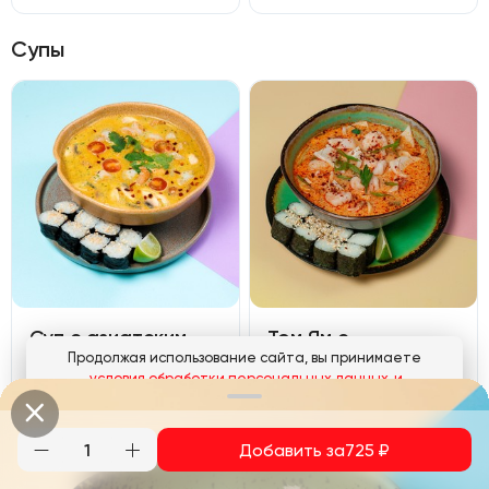
Супы
Суп с азиатским
Том Ям с
Продолжая использование сайта, вы принимаете
песто, креветками
морепродуктами
условия обработки персональных данных
и
и форелью
Креветка тигровая, кальмар, паста Том-Ям, кокосовое молоко, шампиньоны, помидоры черри, сливки, кинза, лайм. Подается с панмаком
соглашаетесь с использованием аналитических файлов
Креветка тигровая, лосось, азиатский песто, кокосовое молоко, шампиньоны, помидоры черри, кинза, лайм. Подается с панмаком
cookies
Добавить за
725
₽
Понятно
715
₽
650
₽