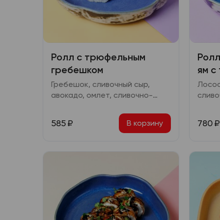
Ролл с трюфельным
Ролл
гребешком
ям с
Гребешок, сливочный сыр,
Лосос
авокадо, омлет, сливочно-
сливо
трюфельный соус, соус
томат
терияки, шампиньоны, зеленый
кунжу
585
₽
780
₽
В корзину
лук