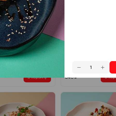
дельфия с огурцом
Филадельфия прем
ь, сливочный сыр,
Лосось, сливочный сыр,
ц, икра масаго
авокадо, огурец, омлет,
красная икра, икра маса
840
₽
В корзину
В кор