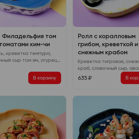
 Филадельфия том
Ролл с коралловым
 томатами ким-чи
грибом, креветкой и
снежным крабом
ь, креветка темпура,
чный сыр том ям, огурец,
Креветка тигровая, снеж
ы ким чи, соус терияки,
краб, сливочный сыр, аво
т, кинза
соус спайси, коралловый
635
₽
В корзину
В кор
ким чи, икра масаго, шич
кинза