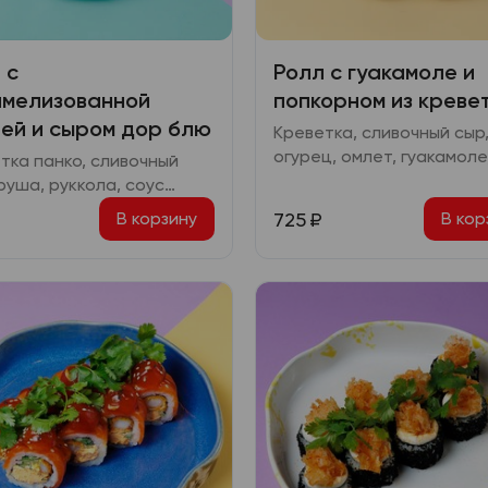
 с
Ролл с гуакамоле и
мелизованной
попкорном из креве
ей и сыром дор блю
Креветка, сливочный сыр
огурец, омлет, гуакамоле
тка панко, сливочный
терияки, соус кимчи-юдз
груша, руккола, соус
, сыр дор-блю, сахар
725
₽
В корзину
В кор
никовый