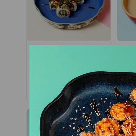
Опаленый ролл с угрем
Ролл
и трюфельной пастой
тунц
соус
Угорь, сливочный сыр,
трюфельная паста, авокадо,
Тунец
соус черный перец, соус унаги,
апель
икра масаго
аперо
795
₽
570
₽
В корзину