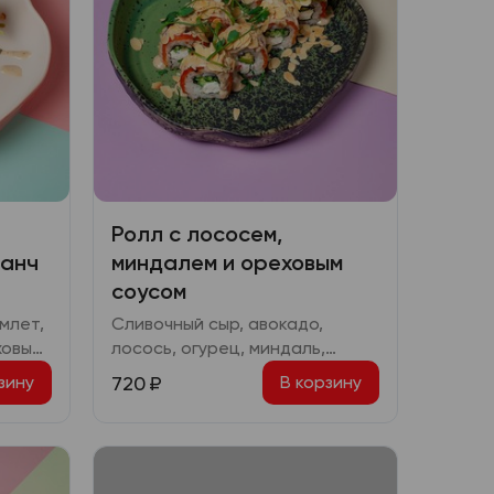
Ролл с лососем,
ранч
миндалем и ореховым
соусом
млет,
Сливочный сыр, авокадо,
ховый,
лосось, огурец, миндаль,
яки,
ореховый соус
720
₽
зину
В корзину