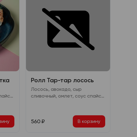
тка
Ролл Тар-тар лосось
Лосось, авокадо, сыр
пайси,
сливочный, омлет, соус спайси,
перец чили сушеный
560
₽
зину
В корзину