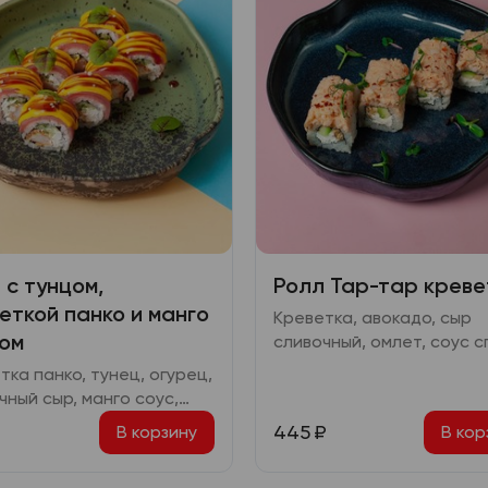
 с тунцом,
Ролл Тар-тар креве
еткой панко и манго
Креветка, авокадо, сыр
ом
сливочный, омлет, соус с
перец чили сушеный
тка панко, тунец, огурец,
чный сыр, манго соус,
терияки
445
₽
В корзину
В кор