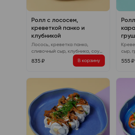
Ролл с лососем,
Ролл
креветкой панко и
кара
клубникой
груш
Лосось, креветка панко,
Креве
сливочный сыр, клубника, соус
сыр, 
терияки
унаги
835
₽
555
₽
В корзину
трост