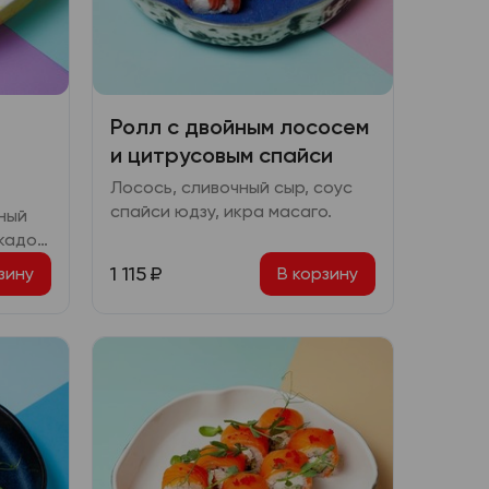
Ролл с двойным лососем
и цитрусовым спайси
Лосось, сливочный сыр, соус
спайси юдзу, икра масаго.
ный
кадо,
 гриб
1 115
₽
зину
В корзину
ими,