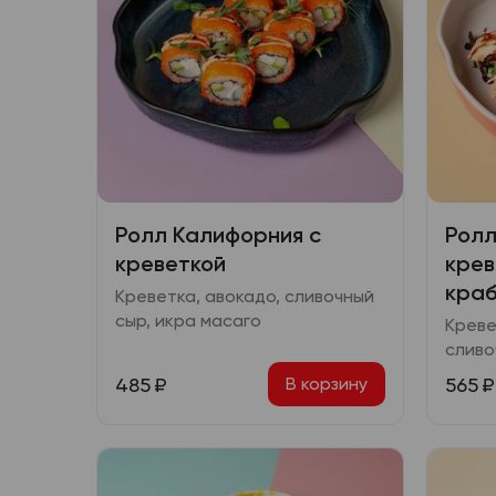
Ролл Калифорния с
Ролл
креветкой
крев
кра
Креветка, авокадо, сливочный
сыр, икра масаго
Креве
сливо
масаг
485
₽
565
₽
В корзину
терия