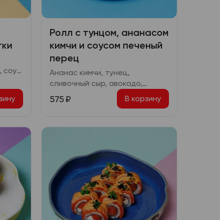
Ролл с тунцом, ананасом
тки
кимчи и соусом печеный
перец
,
, соус
Ананас кимчи, тунец,
у
сливочный сыр, авокадо,
омлет, соус печеный перец,
575
₽
зину
В корзину
картофель пай, шичими