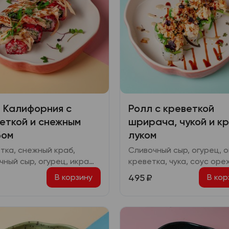
 Калифорния с
Ролл с креветкой
еткой и снежным
шрирача, чукой и к
бом
луком
тка, снежный краб,
Сливочный сыр, огурец, о
чный сыр, огурец, икра
креветка, чука, соус оре
о, соус спайси, соус
соус шрирача, соус тери
495
₽
В корзину
В кор
ки
соус спайси, кранч лук