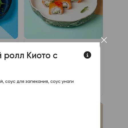
Филадельфия сливочная
 ролл Киото с
Лосось, сливочный сыр, икра
масаго
ый
й, соус для запекания, соус унаги
си,
630
₽
зину
В корзину
ховый