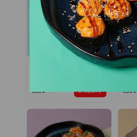
Филадельфия с авокадо
Фила
Лосось, сливочный сыр,
Лосос
авокадо, икра масаго
огуре
630
₽
630
₽
В корзину