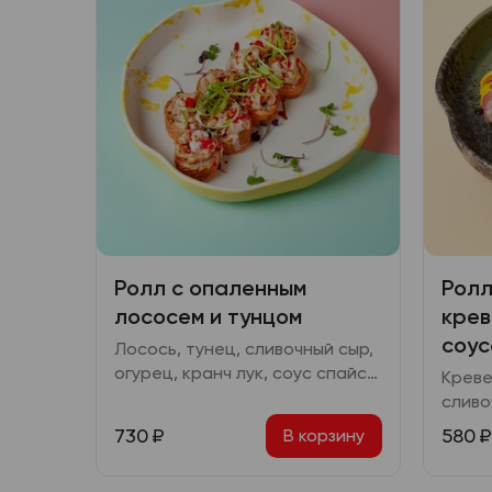
Ролл с опаленным
Ролл
лососем и тунцом
крев
соус
Лосось, тунец, сливочный сыр,
огурец, кранч лук, соус спайси,
Креве
ореховый соус, икра масаго
сливо
соус 
730
₽
580
₽
В корзину